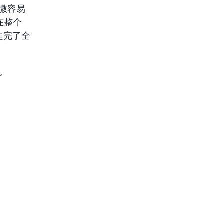
稍微容易
在整个
也走完了全
了。