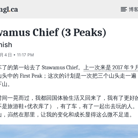
ngl
.
ca
博
wamus Chief (3 Peaks)
mish
 月 4 日 • 11:17 PM
的第一站去了 Stawamus Chief。
上一次来是 2017 年 9 
头中的 First Peak；这次的计划是一次把三个山头走一
下山。
时间一晃而过，我都回国体验生活又回来了，我有了更好
不是旅游鞋+优衣库了），有了车，有了一起出去玩的人
山，岿然在那里，让我的变化和成长显得这么微不足道。