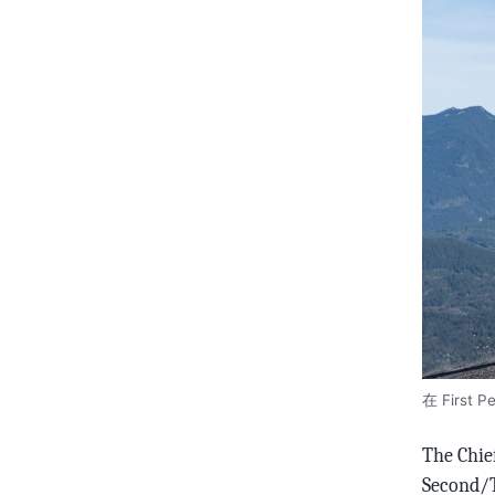
在 First 
The C
Secon