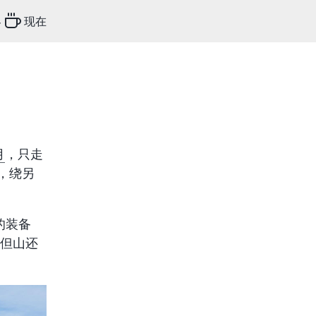
客
现在
月
，只走
遍，绕另
的装备
。但山还