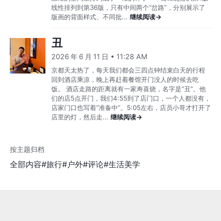
线性排列到第36版，只有中间两个“岔路”，分别展示了
版画的背面样式、不同批...
继续阅读→
丑
2026 年 6 月 11 日 • 11:28 AM
京都天太热了，每天我们都会三四点钟结束白天的行程
回到酒店乘凉，晚上再赶着餐馆开门没人的时候去吃
饭。 酒店走路的距离就有一家寿喜烧，名字是“丑”。他
们的店5点开门，我们4:55到了店门口，一个人都没有，
店家门口也写着“准备中”。5:05左右，店员小哥才打开了
店里的灯，然后走...
继续阅读→
按主题归档
全部内容
#旅行
#户外
#评论
#生活美学