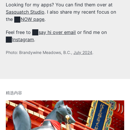
Looking for my apps? You can find them over at
Sasquatch Studio
. I also share my recent focus on
the
NOW page
.
Feel free to
say hi over email
or find me on
Instagram
.
Photo: Brandywine Meadows, B.C.,
July 2024
.
精选内容