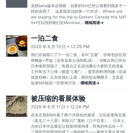
虽然beta版本还很糙，但新的Siri已经让我看到很多不一
样的东西了。 这是我尝试的第一个对话： Where are
we staying for the trip to Eastern Canada this fall?
Siri可以找到我们在Montrea...
继续阅读→
一泊二食
2026 年 6 月 13 日 • 12:26 PM
我们在箱根订了个一泊二食，名叫“玉庭”，价格包括住宿
和晚饭+早饭（还有温泉公汤和私汤）。当晚台风已经在
日本南部登陆了，电视台正在滚动播出大家防灾的准备
工作和当下心情（都是“心配”）。屋里的料理阿姨（应该
就是杉崎）正在给我们上菜，席间也会聊聊天，尤其是
知道MX能说一些简单日语...
继续阅读→
被压缩的看展体验
2026 年 6 月 11 日 • 12:26 PM
在东京我和MX看了两个浮世绘的展览，分别是葛饰北斋
《富岳三十六景》和歌川广重的《江户百景》。 日本人
办的日本作品展总让我觉得很拘谨，所有的作品在一个
三维的空间里排列成了一维的样子——葛饰北斋从第1版