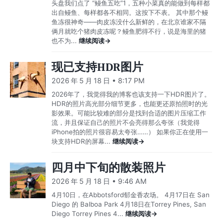
头盘我们点了 “鳗鱼五吃”1，五种小菜真的能做到每样都
出自鳗鱼、每样都各不相同。这按下不表。 其中那个鳗
鱼冻很神奇——肉皮冻没什么新鲜的，在北京谁家不隔
俩月就吃个猪肉皮冻呢？鳗鱼肥得不行，说是海里的猪
也不为...
继续阅读→
现已支持HDR图片
2026 年 5 月 18 日 • 8:17 PM
2026年了，我觉得我的博客也该支持一下HDR图片了。
HDR的照片高光部分细节更多，也能更还原拍照时的光
影效果。可能比较难的部分是找到合适的图片压缩工作
流，并且保证自己的照片不会亮得那么夸张（我觉得
iPhone拍的照片很容易太夸张……） 如果你正在使用一
块支持HDR的屏幕...
继续阅读→
四月中下旬的散装照片
2026 年 5 月 18 日 • 9:46 AM
4月10日，在Abbotsford郁金香农场。 4月17日在 San
Diego 的 Balboa Park 4月18日在Torrey Pines, San
Diego Torrey Pines 4...
继续阅读→