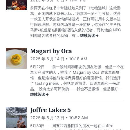
前两天在小红书非常随机地刷到了《动物迷城》这款游
戏，正闲的就下载来玩玩，没想到一发不可收拾。这是
一款国人开发的剧情解谜游戏，正好可以用中文版本进
行阅读理解。游戏的场景是一座监狱，你操作的主角托
马斯•狐狸是名刚刚被诬陷入狱的记者，而其他的 NPC
则都是各式各样的动物，有...
继续阅读→
Magari by Oca
2025 年 6 月 14 日 • 10:18 AM
5月22日——前一段时间和朋友的朋友吃饭，他是一个在
意大利留学的人，推荐了 Magari by Oca 这家意面餐
馆，也是难得他能觉得做得很好的意面餐馆。我们选择
了 tasting menu，包括两道前菜、四道意面和一份甜
品。 没有太多可评价的——我也不是很懂，但是很好...
继续阅读→
Joffre Lakes 5
2025 年 6 月 13 日 • 10:52 AM
5月30日——周五和西雅图来的朋友一起在 Joffre