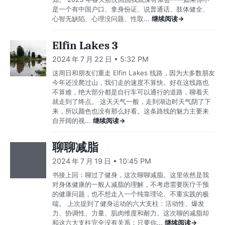
是一个有中国户口、拿身份证、说普通话、肢体健全、
心智无缺陷、心理没问题、性取...
继续阅读→
Elfin Lakes 3
2024 年 7 月 22 日 • 5:32 PM
这周日和朋友们重走 Elfin Lakes 线路，因为大多数朋友
今年还没爬过山，我们走的速度不算快。好在这线路也
不算难，绝大部分都是自行车可以通行的道路，聊着天
就走到了终点。 这天天气一般，走到湖边时天气阴了下
来，所以颜色也没有那么好看。这条路线的魅力主要来
自开阔的视...
继续阅读→
聊聊减脂
2024 年 7 月 19 日 • 10:45 PM
书接上回：聊过了健身，这次聊聊减脂。这里依然是我
对身体健康的一般人减脂的理解，不考虑需要医疗干预
的健康问题，也不想走入一个纯靠理论、不重实践的极
端。 上次提到了健身运动的六大支柱：活动性、爆发
力、协调性、力量、肌肉维度和耐力。这次聊的减脂却
和这六大支柱完全没有关系：只要你...
继续阅读→