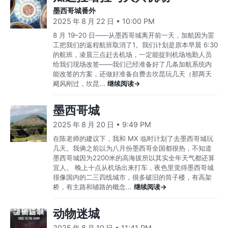
墨西哥城番外
2025 年 8 月 22 日 • 10:00 PM
8 月 19–20 日——从墨西哥城离开前一天，加航因为罢
工把我们的返程航班取消了1。我们计划是原本早晨 6:30
的航班，凌晨三点赶去机场，一定能捉到机场地勤人员
给我们现场改签——我们已经准备好了几条加航系统内
能改签的方案，还做好准备自费去坎昆玩几天（那两天
飓风刚过，坎昆...
继续阅读→
墨西哥城
2025 年 8 月 20 日 • 9:49 PM
在陈老师的建议下，我和 MX 临时计划了去墨西哥城玩
几天。我俩之前以为八月份墨西哥全国都很热，不知道
墨西哥城因为2200米的高海拔所以其实全年天气都还算
宜人。 晚上十点从机场出来打车，夜色里觉得墨西哥城
很像国内的二三四线城市，很多破旧的筒子楼，有高架
桥，有主路和辅路的概念...
继续阅读→
动物迷城
2025 年 8 月 10 日 • 11:41 PM