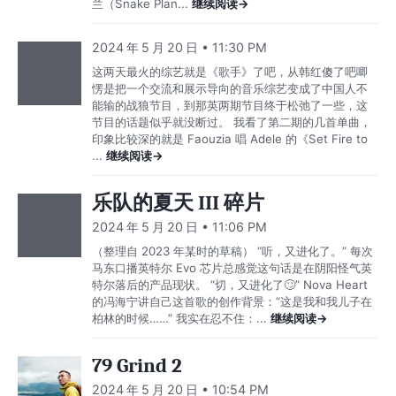
兰（Snake Plan...
继续阅读→
2024 年 5 月 20 日 • 11:30 PM
这两天最火的综艺就是《歌手》了吧，从韩红傻了吧唧
愣是把一个交流和展示导向的音乐综艺变成了中国人不
能输的战狼节目，到那英两期节目终于松弛了一些，这
节目的话题似乎就没断过。 我看了第二期的几首单曲，
印象比较深的就是 Faouzia 唱 Adele 的《Set Fire to
...
继续阅读→
乐队的夏天 III 碎片
2024 年 5 月 20 日 • 11:06 PM
（整理自 2023 年某时的草稿） “听，又进化了。” 每次
马东口播英特尔 Evo 芯片总感觉这句话是在阴阳怪气英
特尔落后的产品现状。 “切，又进化了🙄” Nova Heart
的冯海宁讲自己这首歌的创作背景：“这是我和我儿子在
柏林的时候……” 我实在忍不住：...
继续阅读→
79 Grind 2
2024 年 5 月 20 日 • 10:54 PM