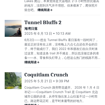
Lakes 爬山，本来觉得是大温地区 2-3 小时性价比最高
的地方，没想到天气并不理想。但来都来了，爬张照片
留念吧。
继续阅读→
Tunnel Bluffs 2
海湾日落
2025 年 6 月 13 日 • 10:13 AM
6月2日——想去 Tunnel Bluffs 看日落有一段时间了，
最近正好没有在上班，没有晚上六点七点还在开会的日
子，终于能成行了。我们 2022 年和朋友们在白天时来
过这里，知道这条 trail 并不难走，所以也没做过多的准
备——水、零食和头灯带上，心想这么热门的线路不用...
继续阅读→
Coquitlam Crunch
2025 年 5 月 21 日 • 9:39 PM
Coquitlam Crunch 路旁野花盛开。 2026 年 1 月 4 日
补记——Coquitlam Crunch Trail 是 Coquitlam 北边
城市公园的步道，从停车场出发上山往返不过一小时而
已。路边野花正旺，是平时来遛弯的好地方。