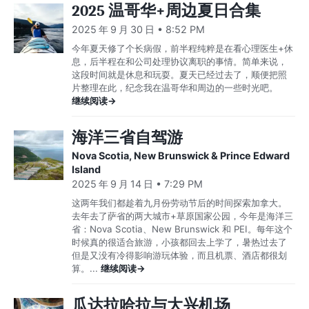
2025 温哥华+周边夏日合集
2025 年 9 月 30 日 • 8:52 PM
今年夏天修了个长病假，前半程纯粹是在看心理医生+休
息，后半程在和公司处理协议离职的事情。简单来说，
这段时间就是休息和玩耍。夏天已经过去了，顺便把照
片整理在此，纪念我在温哥华和周边的一些时光吧。
继续阅读→
海洋三省自驾游
Nova Scotia, New Brunswick & Prince Edward
Island
2025 年 9 月 14 日 • 7:29 PM
这两年我们都趁着九月份劳动节后的时间探索加拿大。
去年去了萨省的两大城市+草原国家公园，今年是海洋三
省：Nova Scotia、New Brunswick 和 PEI。每年这个
时候真的很适合旅游，小孩都回去上学了，暑热过去了
但是又没有冷得影响游玩体验，而且机票、酒店都很划
算。...
继续阅读→
瓜达拉哈拉与大兴机场