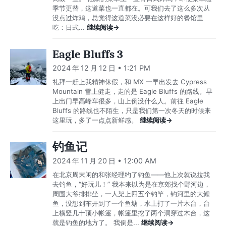
季节更替，这道菜也一直都在。可我们去了这么多次从
没点过炸鸡，总觉得这道菜没必要在这样好的餐馆里
吃：日式...
继续阅读→
Eagle Bluffs 3
2024 年 12 月 12 日 • 1:21 PM
礼拜一赶上我精神休假，和 MX 一早出发去 Cypress
Mountain 雪上健走，走的是 Eagle Bluffs 的路线。早
上出门早高峰车很多，山上倒没什么人。前往 Eagle
Bluffs 的路线也不陌生，只是我们第一次冬天的时候来
这里玩，多了一点点新鲜感。
继续阅读→
钓鱼记
2024 年 11 月 20 日 • 12:00 AM
在北京周末闲的和张经理约了钓鱼——他上次就说拉我
去钓鱼，“好玩儿！” 我本来以为是在京郊找个野河边，
周围大爷排排坐，一人架上四五个钓竿，钓河里的大鲤
鱼，没想到车开到了一个鱼塘，水上打了一片木台，台
上横竖几十顶小帐篷，帐篷里挖了两个洞穿过木台，这
就是钓鱼的地方了。 我倒是...
继续阅读→