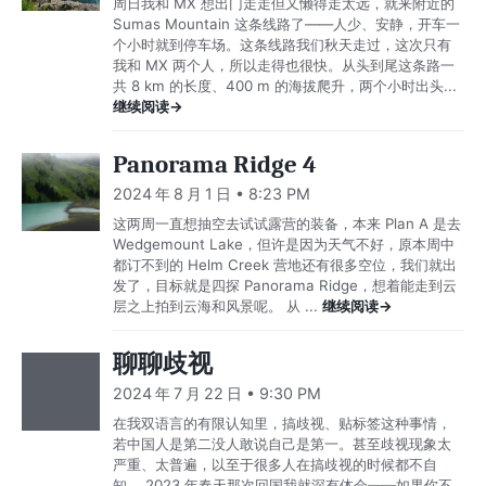
周日我和 MX 想出门走走但又懒得走太远，就来附近的
Sumas Mountain 这条线路了——人少、安静，开车一
个小时就到停车场。这条线路我们秋天走过，这次只有
我和 MX 两个人，所以走得也很快。从头到尾这条路一
共 8 km 的长度、400 m 的海拔爬升，两个小时出头...
继续阅读→
Panorama Ridge 4
2024 年 8 月 1 日 • 8:23 PM
这两周一直想抽空去试试露营的装备，本来 Plan A 是去
Wedgemount Lake，但许是因为天气不好，原本周中
都订不到的 Helm Creek 营地还有很多空位，我们就出
发了，目标就是四探 Panorama Ridge，想着能走到云
层之上拍到云海和风景呢。 从 ...
继续阅读→
聊聊歧视
2024 年 7 月 22 日 • 9:30 PM
在我双语言的有限认知里，搞歧视、贴标签这种事情，
若中国人是第二没人敢说自己是第一。甚至歧视现象太
严重、太普遍，以至于很多人在搞歧视的时候都不自
知。 2023 年春天那次回国我就深有体会——如果你不