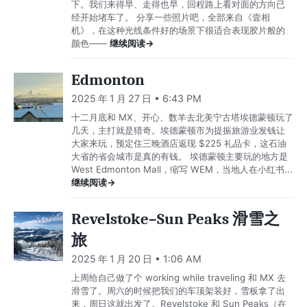
下。我们来得早、走得也早，回程路上看对面的方向已
经开始堵车了。 分享一些照片吧，全部来自《壹相
机》，在这种光线条件好的场景下很适合表现胶片般的
颜色——
继续阅读→
Edmonton
2025 年 1 月 27 日 • 6:43 PM
十二月底和 MX、开心、数羊去北美宁古塔埃德蒙顿玩了
几天，主打就是猎奇。埃德蒙顿市为提振旅游业发钱让
大家来玩，预定住三晚酒店返现 $225 礼品卡，这石油
大省的省会城市是真的有钱。 埃德蒙顿主要玩的地方是
West Edmonton Mall，缩写 WEM，当地人在小红书...
继续阅读→
Revelstoke–Sun Peaks 滑雪之
旅
2025 年 1 月 20 日 • 1:06 AM
上周给自己做了个 working while traveling 和 MX 去
滑雪了。周六的时候把我们的车顶架装好，雪板拿了出
来，周日这就出发了。Revelstoke 和 Sun Peaks（在