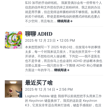
$20 加币的手动碎纸机。 我家里偶尔会有一些带有个人
信息的信件和文件想在扔掉之前粉碎掉。我之前的办法
就是用手撕，但总觉得这样撕粉碎得不够彻底。如果真
的买个碎纸机，即使是那种电动的便携式碎纸机也要占
不少空间，而且每次...
继续阅读→
聊聊 ADHD
2025 年 12 月 23 日 • 12:05 PM
本来想照例写一下 2025 年的小结，但发现今年的事情
太多，每一个对我来说又很大，不如先拆开其中一个展
开讲讲。不想给任何人做诊断、下判定——我不是医生
也不是学者，而且你马上也会读到 ADHD 的诊断本身也
没那么直接——我只想分享一下围绕 ADHD 和心理健康
方面这一年的学习...
继续阅读→
最近买了啥
2025 年 12 月 14 日 • 2:56 PM
Logitech Pebble 键盘 我很早以前就想把手头用来工作
的 Keychron 键盘换掉了。我买的这款是 Keychron
K3，它其实非常适合用来打游戏，键盘手感很好，也没