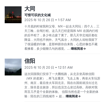
大同
可惜可叹的文化城
2025 年 10 月 26 日 • 1:57 AM
十月底的时候我和父母、MX一起去大同玩：四个人，三
天三晚，自驾行程。这几天已经是我和 MX 在国内行程
的后半程了，多少有点疲了累了。那几天华北地区都在
降温，大同也不例外。天气虽冷，大同的人却给我留下
了很温暖的印象，是那种跟你自来熟，心思好像也不藏
着掖着，多少能聊几句的感觉。...
继续阅读→
信阳
2025 年 10 月 20 日 • 12:51 AM
这次回国我们安排了一大圈线路，从北京坐高铁信阳
（MX 的老家），再飞去重庆、飞去上海，再坐火车玩苏
州、南京，最后坐火车回北京。我在出国前就没出过北
京，除非是去旅游，所以也没怎么坐过高铁。高铁对我
而言几乎是个全新的体验。 信阳当然也是一个全新的体
验：陌生的三四线城市 + 超...
继续阅读→