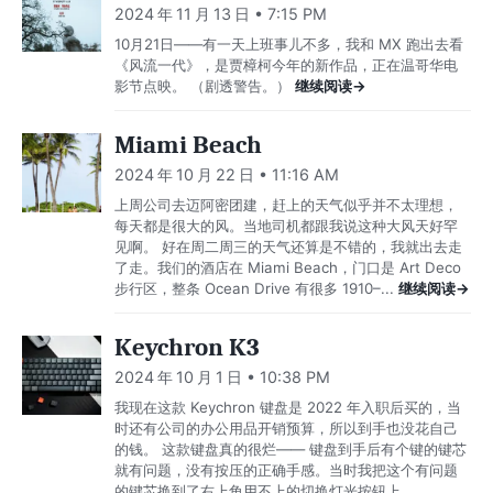
2024 年 11 月 13 日 • 7:15 PM
10月21日——有一天上班事儿不多，我和 MX 跑出去看
《风流一代》，是贾樟柯今年的新作品，正在温哥华电
影节点映。 （剧透警告。）
继续阅读→
Miami Beach
2024 年 10 月 22 日 • 11:16 AM
上周公司去迈阿密团建，赶上的天气似乎并不太理想，
每天都是很大的风。当地司机都跟我说这种大风天好罕
见啊。 好在周二周三的天气还算是不错的，我就出去走
了走。我们的酒店在 Miami Beach，门口是 Art Deco
步行区，整条 Ocean Drive 有很多 1910–...
继续阅读→
Keychron K3
2024 年 10 月 1 日 • 10:38 PM
我现在这款 Keychron 键盘是 2022 年入职后买的，当
时还有公司的办公用品开销预算，所以到手也没花自己
的钱。 这款键盘真的很烂—— 键盘到手后有个键的键芯
就有问题，没有按压的正确手感。当时我把这个有问题
的键芯换到了右上角用不上的切换灯光按钮上，...