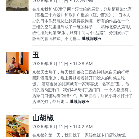
2026 年 6 月 11 日 • 12:26 PM
在东京我和MX看了两个浮世绘的展览，分别是葛饰北斋
《富岳三十六景》和歌川广重的《江户百景》。 日本人
办的日本作品展总让我觉得很拘谨，所有的作品在一个
三维的空间里排列成了一维的样子——葛饰北斋从第1版
线性排列到第36版，只有中间两个“岔路”，分别展示了
版画的背面样式、不同批...
继续阅读→
丑
2026 年 6 月 11 日 • 11:28 AM
京都天太热了，每天我们都会三四点钟结束白天的行程
回到酒店乘凉，晚上再赶着餐馆开门没人的时候去吃
饭。 酒店走路的距离就有一家寿喜烧，名字是“丑”。他
们的店5点开门，我们4:55到了店门口，一个人都没有，
店家门口也写着“准备中”。5:05左右，店员小哥才打开了
店里的灯，然后走...
继续阅读→
山胡椒
2026 年 6 月 11 日 • 11:02 AM
在京都的第一天，我们找了一家鳗鱼饭专门店吃晚饭。