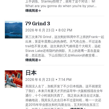
上手训练。Stanley拒绝了，就有了这个对话： M:
What are you gonna do when you’re by your...
继续阅读→
79 Grind 3
2026 年 6 月 23 日 • 8:02 PM
第三次来76 Grind，这次刚好和周中不上班的Frank一起
出来，算是年度爬山的热身吧。天气有点热，不过这条
trail也不算太难。这次来的天气难得是个大晴天，远处
Stave Lake还有隐约的倒影。天上的老鹰一直在盘旋
着，忽近忽远。 下山后我们又去Mission的教堂看...
继续阅读→
日本
2026 年 6 月 23 日 • 7:14 PM
美国没人去了，加航开发了不少日本线路。这不就便宜
了我们，本来只有夏天才开的温哥华–大阪航线现在全年
通行，十个小时就到关西了。 我之前从来没去过大阪。
准确地说，我其实几次去日本不过是转机，唯一一次还
是2015年毕业那次和托马斯去玩，五天时间在东京三