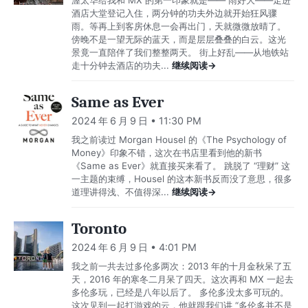
渥太华给我和 MX 的第一印象就是—— 雨好大——走进
酒店大堂登记入住，两分钟的功夫外边就开始狂风骤
雨。等再上到客房休息一会再出门，天就微微放晴了。
傍晚不是一望无际的蓝天，而是层层叠叠的白云。这光
景竟一直陪伴了我们整整两天。 街上好乱——从地铁站
走十分钟去酒店的功夫...
继续阅读→
Same as Ever
2024 年 6 月 9 日 • 11:30 PM
我之前读过 Morgan Housel 的《The Psychology of
Money》印象不错，这次在书店里看到他的新书
《Same as Ever》就直接买来看了。 跳脱了 “理财” 这
一主题的束缚，Housel 的这本新书反而没了意思，很多
道理讲得浅、不值得深...
继续阅读→
Toronto
2024 年 6 月 9 日 • 4:01 PM
我之前一共去过多伦多两次：2013 年的十月金秋呆了五
天，2016 年的寒冬二月呆了四天。这次再和 MX 一起去
多伦多玩，已经是八年以后了。 多伦多没太多可玩的。
这次见到一起打游戏的云，他就跟我们讲 “多伦多并不是