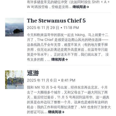
有许多键盘常见的键位冲突（比如同时按住 Shift + A +
W 时再按空格，空格是没用...
继续阅读→
The Stewamus Chief 5
2025 年 11 月 29 日 • 11:18 PM
今天和刚来温哥华的朋友一起去 hiking。马上就要十二
月了，The Chief 是感受这边爬山风光的绝佳选择——
这条线路几乎全年无雪，难度不算大（有的地方要手脚
并用，但无论从距离还是爬升高度来说，在温哥华只能
算是中等水平）。正好这天不下雨，我们就出发了。 没
有太多的图，...
继续阅读→
巡游
2025 年 11 月 6 日 • 8:41 PM
我和 MX 10 月 5–6 号出发，经停东京再去北京。十月
去了一大圈很多个城市，又和父母去了一趟大同玩了两
天，最后经过曼谷，11 月 5 号再回到温哥华。这一趟真
的算是在外边玩了整整一个月。说来也是难得有这样的
机会：我的工作和前司掰扯清楚了，MX 也拿到了加拿大
的签证可以...
继续阅读→