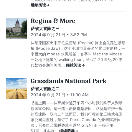
继续阅读→
Regina & More
萨省大冒险之三
2024 年 9 月 21 日 • 3:52 PM
从草原国家出来开往里贾纳 (Regina) 路上会先路过慕斯
桥 (Moose Jaw)，这个小城市最著名的景点有两样：一
个巨大的 moose 水泥雕塑，名字叫 Mac the Moose；
一处地下隧道的 walking tour，展示了 20 世纪 20 年
代禁酒令期间美国...
继续阅读→
Grasslands National Park
萨省大冒险之二
2024 年 9 月 21 日 • 11:00 AM
书接上回——从萨斯卡通开车四个小时我们终于来到草
原国家公园。这一路上两侧都是农田，路况是维护一般
的高速路，双向二车道而已。我们行程的第三晚就在国
家公园里度过，预订了 Parks Canada 的豪华露营体
验，只要自己带睡袋就可以的 oTENTik 一晚只要
$110。其实这...
继续阅读→