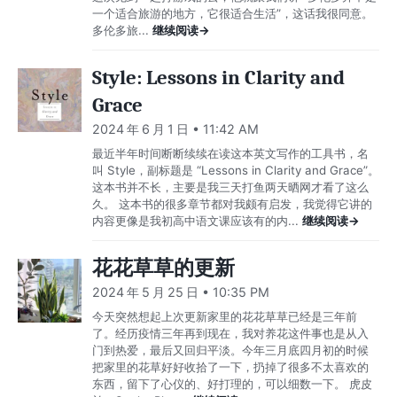
一个适合旅游的地方，它很适合生活”，这话我很同意。
多伦多旅...
继续阅读→
Style: Lessons in Clarity and
Grace
2024 年 6 月 1 日 • 11:42 AM
最近半年时间断断续续在读这本英文写作的工具书，名
叫 Style，副标题是 “Lessons in Clarity and Grace”。
这本书并不长，主要是我三天打鱼两天晒网才看了这么
久。 这本书的很多章节都对我颇有启发，我觉得它讲的
内容更像是我初高中语文课应该有的内...
继续阅读→
花花草草的更新
2024 年 5 月 25 日 • 10:35 PM
今天突然想起上次更新家里的花花草草已经是三年前
了。经历疫情三年再到现在，我对养花这件事也是从入
门到热爱，最后又回归平淡。今年三月底四月初的时候
把家里的花草好好收拾了一下，扔掉了很多不太喜欢的
东西，留下了心仪的、好打理的，可以细数一下。 虎皮