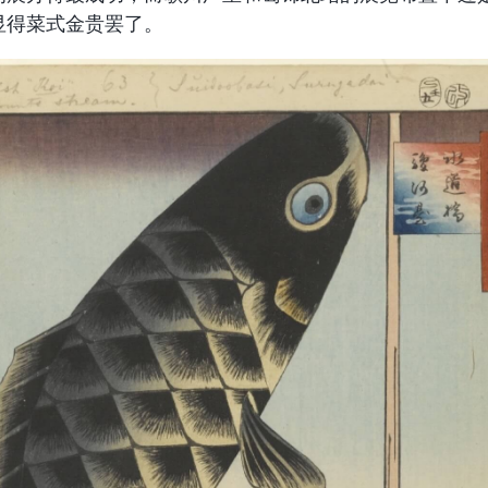
显得菜式金贵罢了。