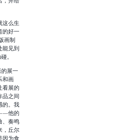
名，并给
就这么生
斋的好一
版画制
处能见到
触碰。
斋的展一
乐和画
让看展的
作品之间
感的。我
——他的
曲、奏鸣
来，丘尔
是因为食