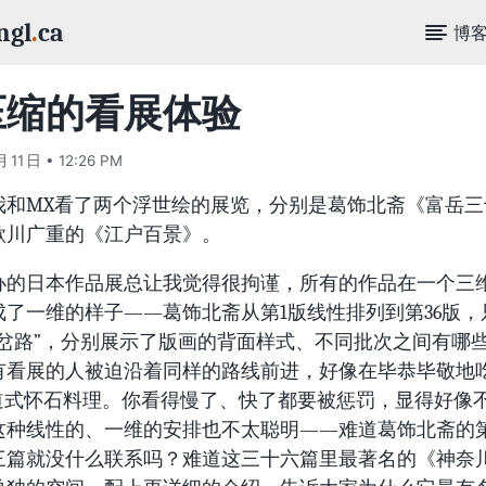
ngl
.
ca
博
压缩的看展体验
月 11 日 • 12:26 PM
我和MX看了两个浮世绘的展览，分别是葛饰北斋《富岳三
歌川广重的《江户百景》。
办的日本作品展总让我觉得很拘谨，所有的作品在一个三
成了一维的样子——葛饰北斋从第1版线性排列到第36版，
“岔路”，分别展示了版画的背面样式、不同批次之间有哪
有看展的人被迫沿着同样的路线前进，好像在毕恭毕敬地
6道式怀石料理。你看得慢了、快了都要被惩罚，显得好像
这种线性的、一维的安排也不太聪明——难道葛饰北斋的
三篇就没什么联系吗？难道这三十六篇里最著名的《神奈