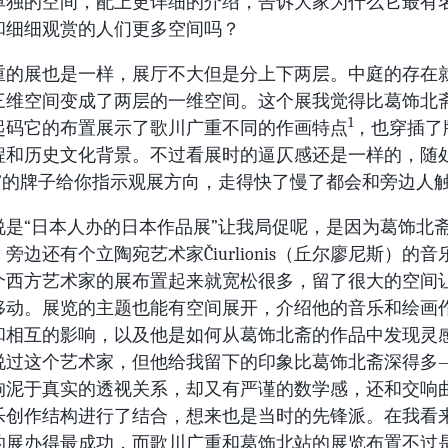
单独的空间，配上更详细的介绍，告诉大家为什么它最有
和细细观赏的人们更多空间吗？
重的展也是一样，展厅不大但是分上下两层。中庭的存在
三维空间变成了两层的一维空间。这个展我觉得比葛饰北
1
起码它的布置展示了歌川广重不同的作画特点
，也穿插了
程和历史文化背景。不过看展时的逼仄感还是一样的，随
路”的牌子给你指示观展方向，走得快了慢了都会和旁边人
说是“日本人办的日本作品展”让我局促呢，是因为葛饰北
旁边还有个立陶宛艺术家Čiurlionis（丘尔廖尼斯）的音
个西方艺术家的展布置起来就宽松很多，留了很大的空间
移动。展览的主题也能有空间展开，介绍他的音乐和绘画
和相互的影响，以及他是如何从葛饰北斋的作品中发现灵
说过这个艺术家，但他给我留下的印象比葛饰北斋深得多
拘泥于真实的透视关系，却又有严谨的数学感，还和交响
乐创作结构进行了结合，想来也是当时的先锋派。在我看
的展办得最成功，而歌川广重和葛饰北站的展览布置不过