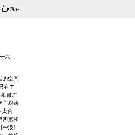
客
现在
十六
维的空间
只有中
些细微差
吃主厨给
不太合
第四篇和
川冲浪》