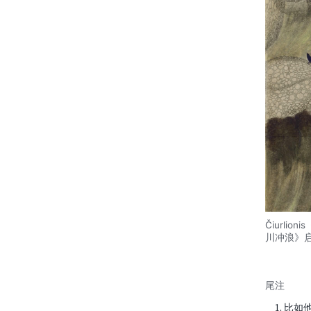
Čiurl
川冲浪》
比如