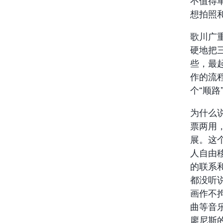
不值得
想拍照
歌川广
硬地把
些，最
作的流
个“顺
为什么
票两用，
展。这
人自由
的联系
都没听
画作不
曲等音
廖尼斯