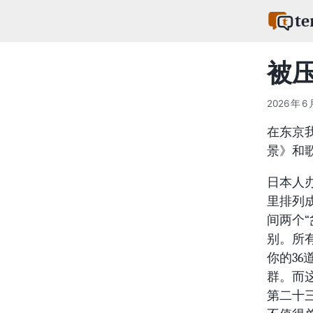
te
被
2026 年 6 
在东京
景》和
日本人
里排列
间两个
别。所
你的3
群。而
第二十