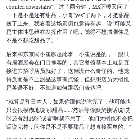
counter, downstairs”。过了两分钟，MX下楼又问了
一下是不是还有甜品，小哥“yes”了两下，才把甜品
送了上来。我看着这场景倒也觉得有趣，说“可能又
是主体性思维在发挥作用了吧，觉得不想揣测你是
不是不想吃甜品了。”
后来和东京民小崔聊起此事，小崔说是的，一般只
有居酒屋会在门口揽客的，其它餐馆基本上就是直
接进去招呼店员就好了，这倒没什么奇怪的。他觉
得反而是不上甜品这事有点怪，但想想店员大概也
是英语不好，不知道如何跟我们表达吧。
“就算是和日本人，如果你跟他说吃完了，他可能也
只会很模糊地说‘那甜品……’然后等你默契接话说‘哎
呀还有甜品呀’或者‘啊就不用了’。他们大概也不会把
话说完整，问你是不是不要甜品了想直接买单的。”