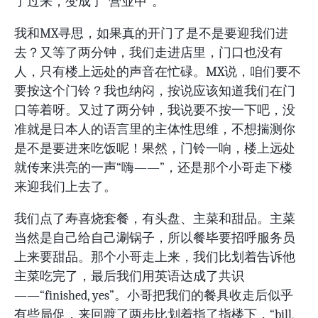
了过来，变成了“营业中”。
我和MX寻思，如果真的开门了是不是要迎我们进
去？又等了两分钟，我们走进店里，门口也没有
人，只有楼上远处的声音在忙碌。MX说，咱们要不
要按这个门铃？我也纳闷，按说应该知道我们在门
口等着呀。又过了两分钟，我说要不按一下吧，没
准就是日本人的语言里的主体性思维，不想揣测你
是不是要进来吃饭呢！果然，门铃一响，楼上远处
就传来洪亮的一声“嗨——”，还是那个小哥走下楼
来迎我们上去了。
我们点了寿喜烧套餐，有头盘、主菜和甜品。主菜
当然是自己给自己涮锅子，所以餐毕要招呼服务员
上来要甜品。那个小哥走上来，我们比划着告诉他
主菜吃完了，最后我们用英语达成了共识
——“finished, yes”。小哥把我们的餐具收走后似乎
有些局促，来回踱了两步比划着指了指楼下，“bill,