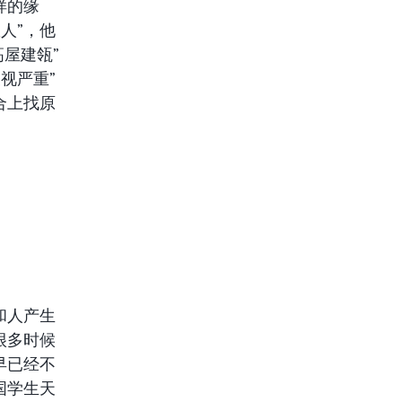
样的缘
人”，他
高屋建瓴”
视严重”
合上找原
。
和人产生
很多时候
早已经不
国学生天