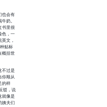
们也会有
喝牛奶。
红书里很
脸色，一
说英文，
这种贴标
在概括世
这不过是
当你顺从
足的样
反驳，说
这就像是
的姨夫们