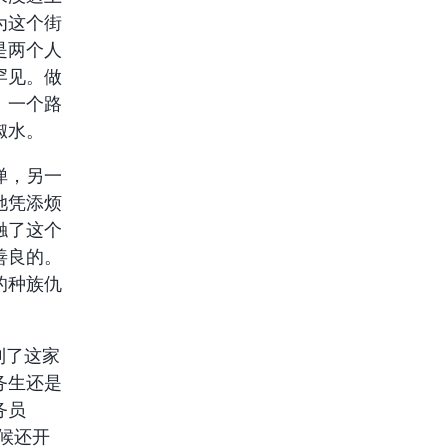
为这个街
是两个人
罕见。做
：一个路
椒水。
惮，另一
她凭添烦
触了这个
善良的。
的种族仇
到了这家
务生还是
务员
时候还开