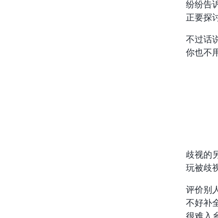
纷纷告
正要探
不过话
你也不
歧视的
玩被歧
评价别
不好补
很难入