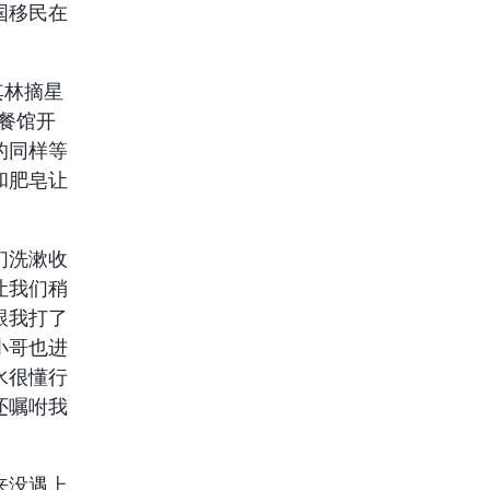
国移民在
米其林摘星
餐馆开
的同样等
和肥皂让
们洗漱收
让我们稍
跟我打了
小哥也进
水很懂行
还嘱咐我
来没遇上