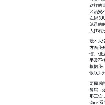
这样的
区治安
在街头
笔录的
人扛着
我本来
方面我
恼。但
平常不
根据我
恨联系
两周后
餐馆，
那三位
Chri