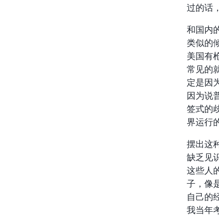
过的话
和国内
类似的
美国有
常见的
定是因
因为说
签式的
界运行
摆出这
缺乏见
这些人
子，像
自己的
我当年