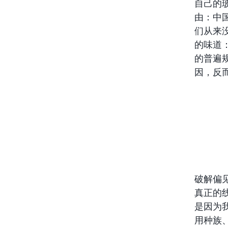
自己的
由：中
们从来没
的味道
的普遍
因，反
破解偏
真正的
是因为
用种族