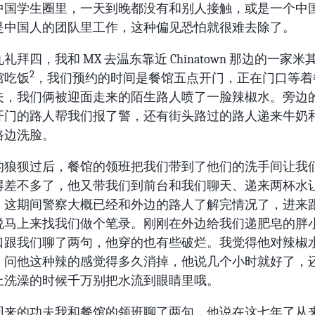
中国学生圈里，一天到晚都没有和别人接触，或是一个中
是中国人的团队里工作，这种偏见恐怕就很难去除了。
礼拜四，我和 MX 去温东靠近 Chinatown 那边的一家
2
馆吃饭
，我们预约的时间是餐馆五点开门，正在门口等着
夫，我们俩被迎面走来的陌生路人喷了一脸辣椒水。旁边
开门的路人帮我们报了警，还有街头路过的路人递来牛奶
路边洗脸。
的狼狈过后，餐馆的领班把我们带到了他们的洗手间让我
得差不多了，他又带我们到前台和我们聊天、递来两杯水
。这期间警察大概已经和外边的路人了解完情况了，进来
说马上来找我们做个笔录。刚刚在外边给我们递肥皂的胖
口跟我们聊了两句，他穿的也有些破烂。我觉得他对辣椒
，问他这种辣的感觉得多久消掉，他说几个小时就好了，
上洗澡的时候千万别把水流到眼睛里哦。
回来的功夫我和餐馆的领班聊了两句，他说在这七年了从