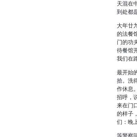
天混在
到处都
大年廿九
的法餐
门的功
待餐馆
我们在
最开始
拾。洗
作休息
招呼，
来在门
的样子
们：晚
等警察