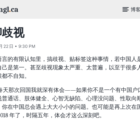
ngl
.
ca
博
聊歧视
月 22 日 • 9:30 PM
语言的有限认知里，搞歧视、贴标签这种事情，若中国人
自己是第一。甚至歧视现象太严重、太普遍，以至于很多
候都不自知。
3 年春天那次回国我就深有体会——如果你不是一个有中国户
说普通话、肢体健全、心智无缺陷、心理没问题、性取向
，你在中国总会遇上大大小小的问题。也可能是再上次在
2018 年了，时隔五年，体会才这么深刻吧。