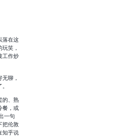
以落在这
的玩笑，
被工作炒
好无聊，
了。
过的、熟
冷餐，或
出一句
下把伦敦
在知乎说