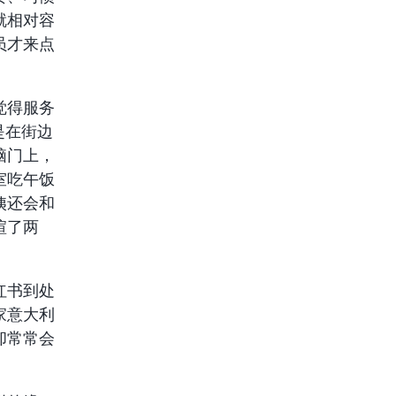
就相对容
员才来点
。
觉得服务
是在街边
脑门上，
室吃午饭
姨还会和
暄了两
红书到处
家意大利
却常常会