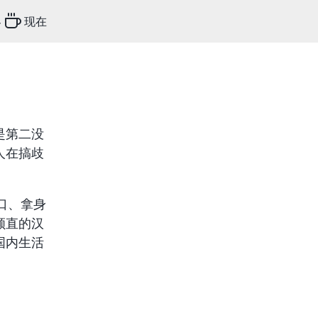
客
现在
是第二没
人在搞歧
口、拿身
顺直的汉
国内生活