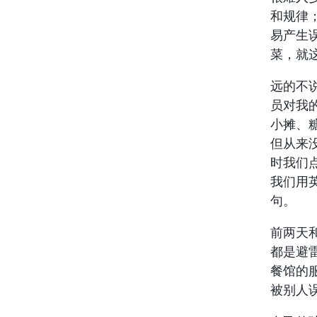
和规律
易产生
菜，就
远的不
员对我
小摊、
但从来
时我们
我们用
句。
前两天
都是避
餐馆的
被别人