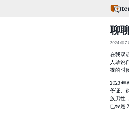
te
聊
2024 年 7 
在我双
人敢说
视的时
202
份证、
族男性
已经是 