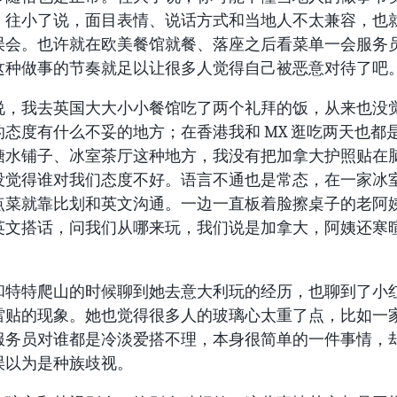
；往小了说，面目表情、说话方式和当地人不太兼容，也
误会。也许就在欧美餐馆就餐、落座之后看菜单一会服务
这种做事的节奏就足以让很多人觉得自己被恶意对待了吧
说，我去英国大大小小餐馆吃了两个礼拜的饭，从来也没
的态度有什么不妥的地方；在香港我和 MX 逛吃两天也都
糖水铺子、冰室茶厅这种地方，我没有把加拿大护照贴在
没觉得谁对我们态度不好。语言不通也是常态，在一家冰
点菜就靠比划和英文沟通。一边一直板着脸擦桌子的老阿
英文搭话，问我们从哪来玩，我们说是加拿大，阿姨还寒
和特特爬山的时候聊到她去意大利玩的经历，也聊到了小
雷贴的现象。她也觉得很多人的玻璃心太重了点，比如一
服务员对谁都是冷淡爱搭不理，本身很简单的一件事情，
误以为是种族歧视。