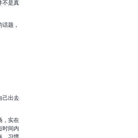
并不是真
的话题，
自己出去
场，实在
短时间内
奏、习惯