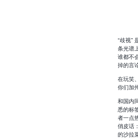
“歧视
条光谱
谁都不
掉的言
在玩笑
你们加
和国内
悉的标
者一点
俏皮话
的沙拉