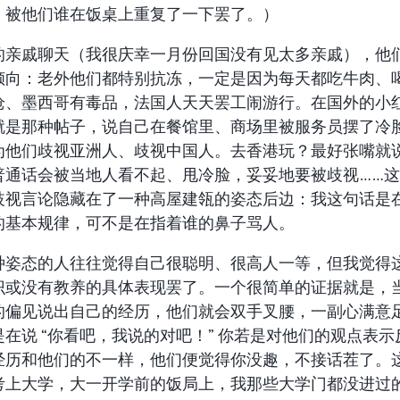
，被他们谁在饭桌上重复了一下罢了。）
的亲戚聊天（我很庆幸一月份回国没有见太多亲戚），他
倾向：老外他们都特别抗冻，一定是因为每天都吃牛肉、
枪、墨西哥有毒品，法国人天天罢工闹游行。在国外的小
就是那种帖子，说自己在餐馆里、商场里被服务员摆了冷
为他们歧视亚洲人、歧视中国人。去香港玩？最好张嘴就
普通话会被当地人看不起、甩冷脸，妥妥地要被歧视……
歧视言论隐藏在了一种高屋建瓴的姿态后边：我这句话是
的基本规律，可不是在指着谁的鼻子骂人。
种姿态的人往往觉得自己很聪明、很高人一等，但我觉得
识或没有教养的具体表现罢了。一个很简单的证据就是，
的偏见说出自己的经历，他们就会双手叉腰，一副心满意
是在说 “你看吧，我说的对吧！” 你若是对他们的观点表示
经历和他们的不一样，他们便觉得你没趣，不接话茬了。
考上大学，大一开学前的饭局上，我那些大学门都没进过