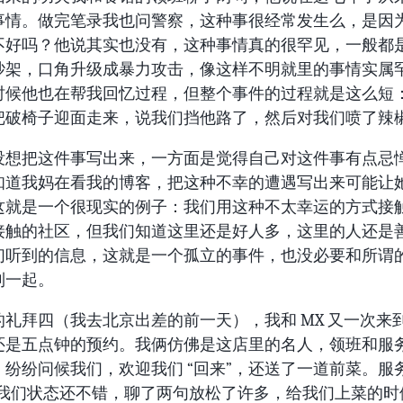
事情。做完笔录我也问警察，这种事很经常发生么，是因
不好吗？他说其实也没有，这种事情真的很罕见，一般都
吵架，口角升级成暴力攻击，像这样不明就里的事情实属
时候他也在帮我回忆过程，但整个事件的过程就是这么短
把破椅子迎面走来，说我们挡他路了，然后对我们喷了辣
没想把这件事写出来，一方面是觉得自己对这件事有点忌
知道我妈在看我的博客，把这种不幸的遭遇写出来可能让
这就是一个很现实的例子：我们用这种不太幸运的方式接
接触的社区，但我们知道这里还是好人多，这里的人还是
们听到的信息，这就是一个孤立的事件，也没必要和所谓
到一起。
的礼拜四（我去北京出差的前一天），我和 MX 又一次来
还是五点钟的预约。我俩仿佛是这店里的名人，领班和服
，纷纷问候我们，欢迎我们 “回来”，还送了一道前菜。服
s 看我们状态还不错，聊了两句放松了许多，给我们上菜的