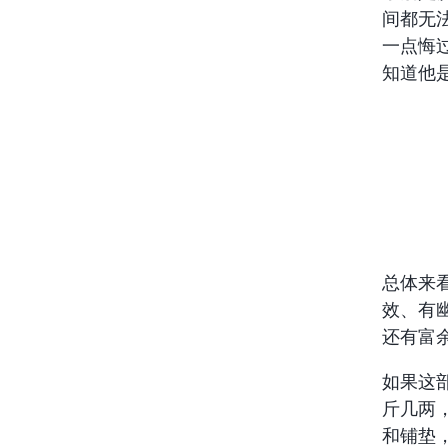
间都无
一点悔
知道他
总体来
效、有
还有富
如果这
斤几两
和铺垫