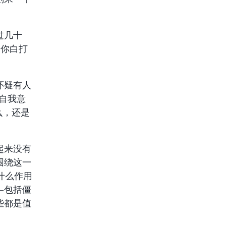
过几十
，你白打
怀疑有人
了自我意
么，还是
起来没有
围绕这一
什么作用
—包括僵
些都是值