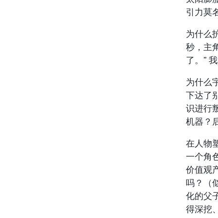
引力莫
为什么
秒，主
了。”
为什么
下达了
识进行叛
机器？
在人物
一个角
价值观
吗？（
化的父
得深挖