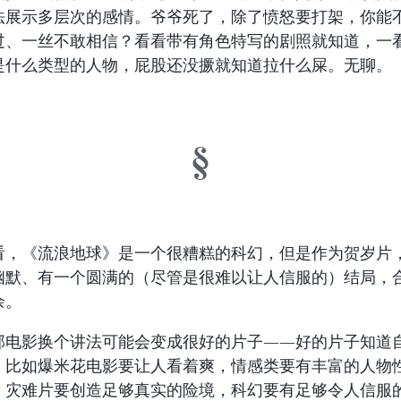
法展示多层次的感情。爷爷死了，除了愤怒要打架，你能
过、一丝不敢相信？看看带有角色特写的剧照就知道，一
是什么类型的人物，屁股还没撅就知道拉什么屎。无聊。
看，《流浪地球》是一个很糟糕的科幻，但是作为贺岁片
幽默、有一个圆满的（尽管是很难以让人信服的）结局，
余。
部电影换个讲法可能会变成很好的片子——好的片子知道
，比如爆米花电影要让人看着爽，情感类要有丰富的人物
，灾难片要创造足够真实的险境，科幻要有足够令人信服