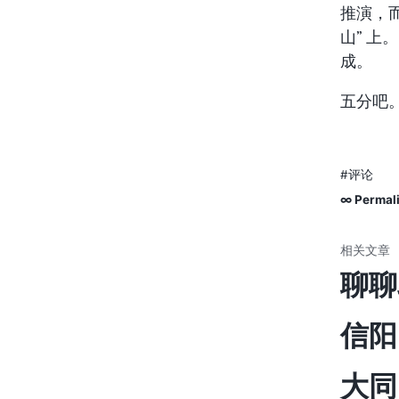
推演，
山” 
成。
五分吧
#评论
∞ Permal
聊聊
信阳
大同