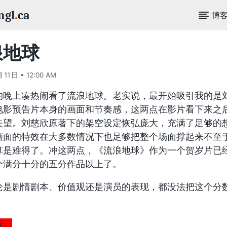
ngl
.
ca
博
浪地球
月 11 日 • 12:00 AM
的晚上凑热闹看了流浪地球。老实说，最开始吸引我的是
电影预告片本身的画面和节奏感，这两点在影片看下来之
失望。刘慈欣原著下的架空设定恢弘庞大，充满了足够的
画面的特效在大多数情况下也足够把整个场面撑起来不至
算是难得了。冲这两点，《流浪地球》作为一个贺岁片已
个满分十分的五分作品以上了。
论是剧情剧本、价值观还是演员的表现，都没法把这个分
。
告。