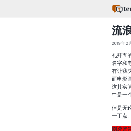
te
流
2019 年 2 
礼拜五
名字和
有让我
而电影
这其实
中是一
但是无
一丁点
剧透警