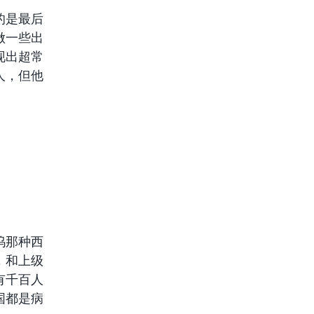
的是最后
做一些出
现出超常
人，但他
坞那种西
，和上级
有千百人
国都是病