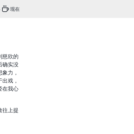
客
现在
刘慈欣的
后确实没
想象力，
于出戏，
经在我心
数往上提