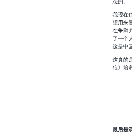
态的。
我现在
望用来
在争辩
了一个
这是中国
这真的
狼》培
最后是