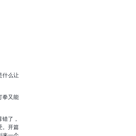
是什么让
打拳又能
算错了，
受。开篇
刻来一个