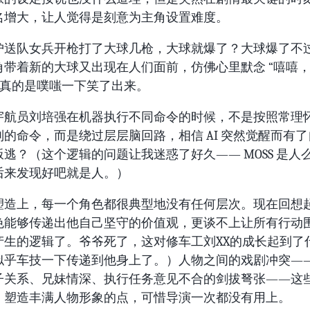
名增大，让人觉得是刻意为主角设置难度。
护送队女兵开枪打了大球几枪，大球就爆了？大球爆了不
角带着新的大球又出现在人们面前，仿佛心里默念 “嘻嘻
 我真的是噗嗤一下笑了出来。
宇航员刘培强在机器执行不同命令的时候，不是按照常理
别的命令，而是绕过层层脑回路，相信 AI 突然觉醒而有
逃？（这个逻辑的问题让我迷惑了好久—— MOSS 是人
后来发现好吧就是人。）
塑造上，每一个角色都很典型地没有任何层次。现在回想
色能够传递出他自己坚守的价值观，更谈不上让所有行动
产生的逻辑了。爷爷死了，这对修车工刘XX的成长起到了
似乎车技一下传递到他身上了。）人物之间的戏剧冲突—
子关系、兄妹情深、执行任务意见不合的剑拔弩张——这
、塑造丰满人物形象的点，可惜导演一次都没有用上。