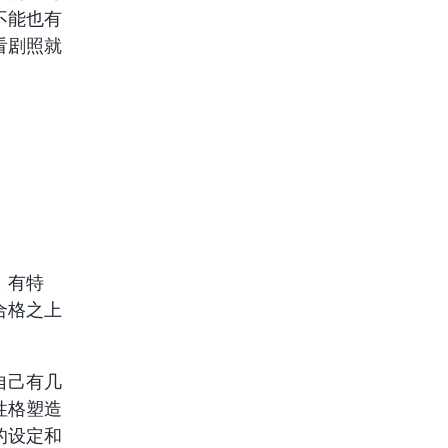
不能也有
看剧照就
，有特
合格之上
自己有几
性格塑造
的设定和