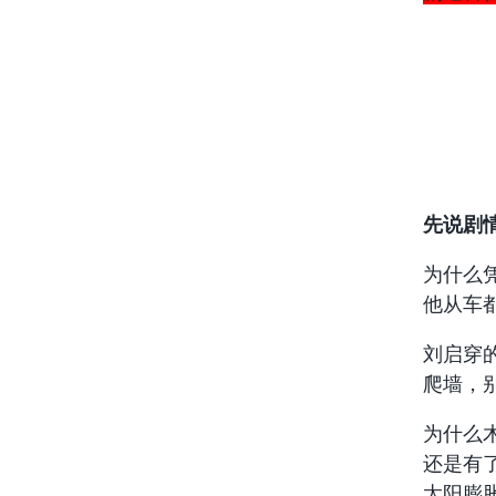
先说剧
为什么
他从车
刘启穿
爬墙，
为什么
还是有
太阳膨