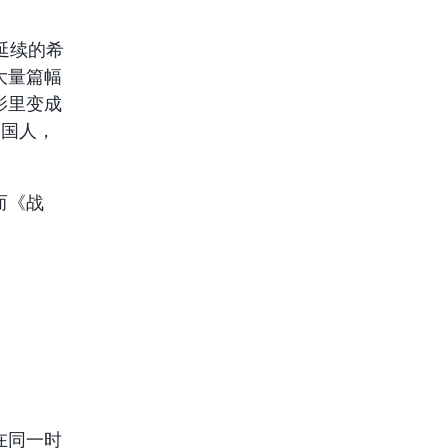
延续的希
大量篇幅
影里变成
中国人，
而《战
在同一时