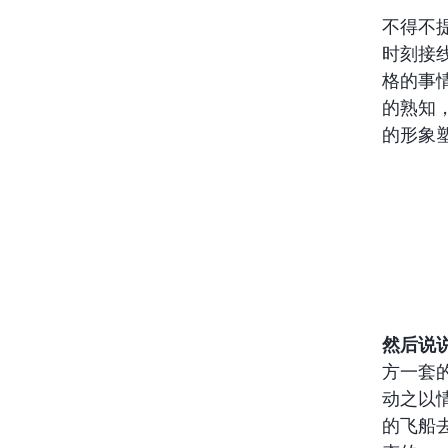
不得不
时刻接
格的事
的熟知
的形象塑
然后说
方一套
动之以
的飞船