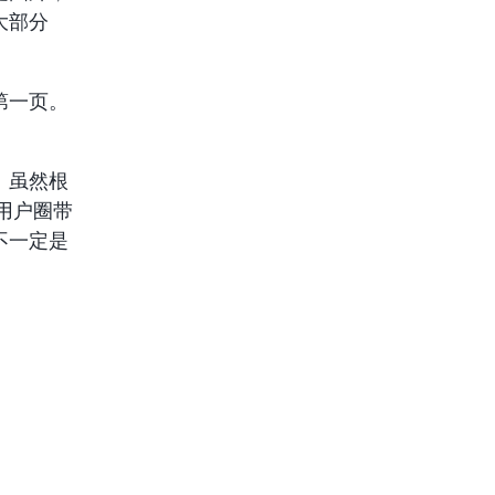
大部分
第一页。
。虽然根
用户圈带
不一定是