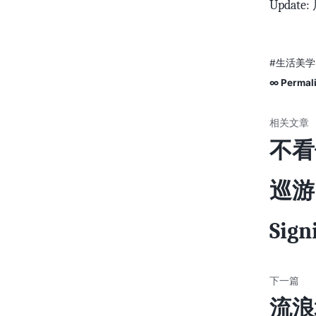
Update
#生活美学
∞ Permal
不看
巡游
Sign
流浪