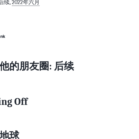
: 后续,
2022年六月
ink
他的朋友圈: 后续
ing Off
地球