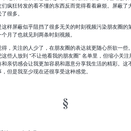
友们疯狂转发的看不懂的东西反而觉得看着麻烦。屏蔽了
松了很多。
是这样屏蔽似乎阻挡了很多无关的时刻视频污染朋友圈的
一个月了也就见到两条时刻视频。
觉得，关注的人少了，在朋友圈的表达就更随心所欲一些
把这些人放到 “不让他看我的朋友圈” 名单里，但缩小关注
凑和亲切感会让我更加容易和愿意分享我生活的精彩。这
事，但是我至少现在还很享受这种感觉。