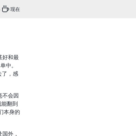
客
现在
甚好和最
名单中。
去了，感
毫不会因
就能翻到
们本身的
处国外，