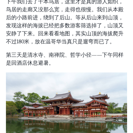
下午我们去了千本鸟居，这里才是真的游人如织，
鸟居的走廊又没那么宽，走得也很慢。我们从本殿
后的小路前进，绕到了后山。等从后山来到山顶，
发现这样的海拔已经把多数游客筛选掉了，山顶又
安静了下来。回来看看地图，其实山顶的海拔爬升
不过180米，放在温哥华当真只是遛弯而已了。
第三天是清水寺、南禅院、哲学小径——下午同样
是回酒店休息避暑。