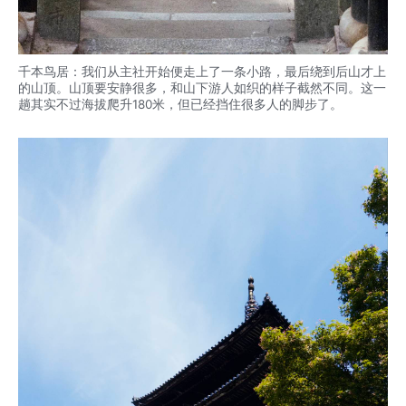
千本鸟居：我们从主社开始便走上了一条小路，最后绕到后山才上
的山顶。山顶要安静很多，和山下游人如织的样子截然不同。这一
趟其实不过海拔爬升180米，但已经挡住很多人的脚步了。