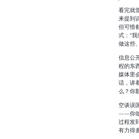
看完就
来提到
但可惜
式：“
做这些
信息公
程的东
媒体里
话，讲
么？你
空谈误
——你
过程发
有力得