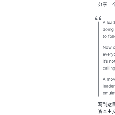
分享一个
A lead
doing 
to fol
Now co
everyo
it’s n
callin
A move
leader
emulat
写到这
资本主