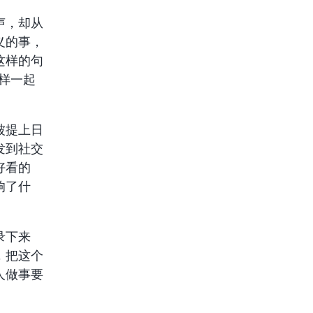
声，却从
义的事，
这样的句
样一起
被提上日
发到社交
好看的
响了什
录下来
，把这个
人做事要