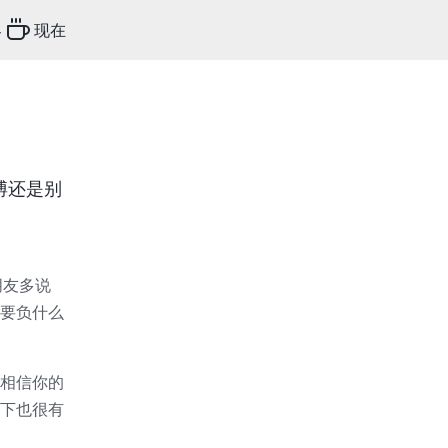
客
现在
博还是别
朋友多说
要负什么
相信你的
下也很有