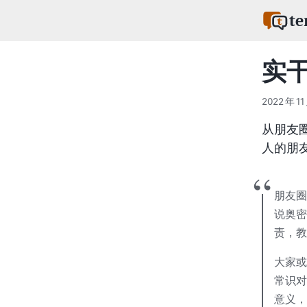
te
实
2022 年 11
从朋友
人的朋
朋友圈
说奥密
责，教
大家或
常识对
意义，