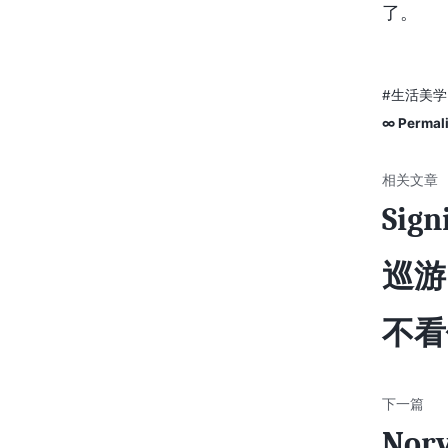
了。
#生活美学
∞ Permal
Sign
巡游
不看
Norv