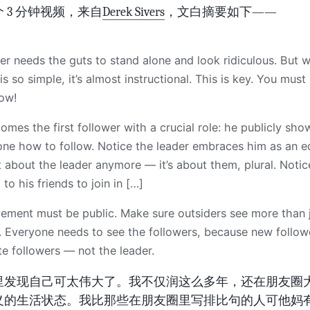
 3 分钟视频，来自
Derek Sivers
，文白摘要如下——
er needs the guts to stand alone and look ridiculous. But w
is so simple, it’s almost instructional. This is key. You must
low!
mes the first follower with a crucial role: he publicly sho
ne how to follow. Notice the leader embraces him as an e
ot about the leader anymore — it’s about them, plural. Notic
g to his friends to join in […]
ment must be public. Make sure outsiders see more than j
. Everyone needs to see the followers, because new follow
e followers — not the leader.
里发现自己可太伟大了。我不仅润这么多年，还在朋友圈
义的生活状态。我比那些在朋友圈里写排比句的人可他妈