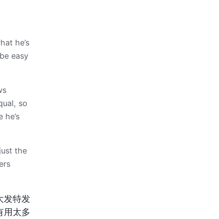
hat he’s
 be easy
ws
qual, so
e he’s
ust the
ers
大发特发
有用太多