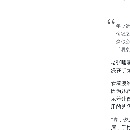
——
年少遗梦
侘寂之
毫秒必争
「晒桌
老张喃
浸在了
看着澳
因为她留下
示器让
用的芝
“哼，
屑，手