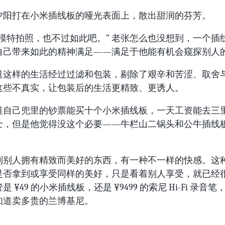
夕阳打在小米插线板的哑光表面上，散出甜润的芬芳。
给模特拍照，也不过如此吧。” 老张怎么也没想到，一个插
自己带来如此的精神满足——满足于他能有机会窥探别人
道这样的生活经过过滤和包装，剔除了艰辛和苦涩、取舍
这些不真实，让包装后的生活更精致、更诱人。
道自己兜里的钞票能买十个小米插线板，一天工资能去三
士，但是他觉得没这个必要——牛栏山二锅头和公牛插线
到别人拥有精致而美好的东西，有一种不一样的快感。这
是否拿到或享受同样的美好，只是看着别人享受，就已经
是 ¥49 的小米插线板，还是 ¥9499 的索尼 Hi-Fi 录音
知道卖多贵的兰博基尼。