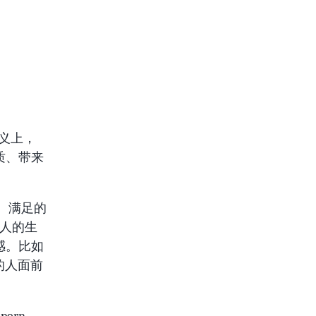
狭义上，
质、带来
泽、满足的
穷人的生
感。比如
 的人面前