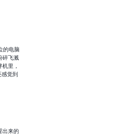
位的电脑
粉碎飞溅
搅拌机里，
还感觉到
淫出来的