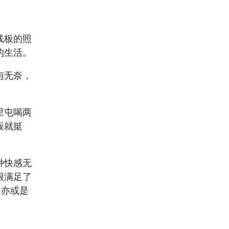
线板的照
的生活。
与无奈，
里屯喝两
板就挺
种快感无
很满足了
笔，亦或是