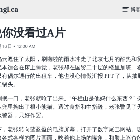
ngl
.
ca
博
说你没看过A片
月 16 日 • 12:00 AM
乌云遮住了太阳，刷啦啦的雨水冲走了北京七月的酷热和
气本适合在床上睡觉，老张却在国贸二十层的楼里加班。
只有偶尔通行的出租车，他也没心情做汇报 PPT 了，从抽
二锅头。
 刚抿一口，老张就呛了出来。“午栏山是他妈什么东西？” 
从兜里掏出了根小熊猫。透过食指和中指缝，老张瞥见了
报警器，只好作罢。
下，老张转向蓝盈盈的电脑屏幕，打开了数字尾巴网站。
出各式各样的图片画面，映着他上扬的嘴角，和脸上兴奋