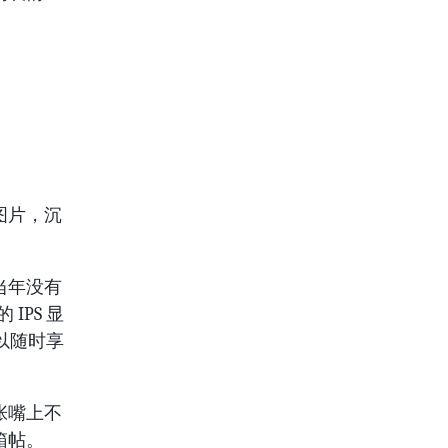
图片，沉
当年没有
IPS 显
以随时享
张嘴上不
箱帖。