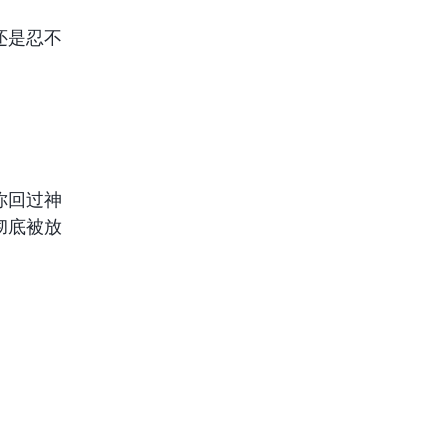
还是忍不
你回过神
彻底被放