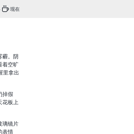
客
现在
雾霾。阴
看着空旷
屉里拿出
扔掉假
天花板上
玻璃镜片
的表情