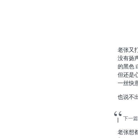
老张又打
没有扬
的黑色 
但还是心
一丝快
也说不
下一篇
老张想