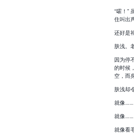
“嚯！
住叫出
还好是
肤浅。
因为停
的时候
空，而
肤浅却
就像……
就像……
就像看