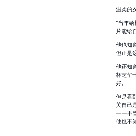
温柔的
“当年
片能给
他也知
但正是
他还知
杯芝华
好。
但是看
关自己
——不管
他也不