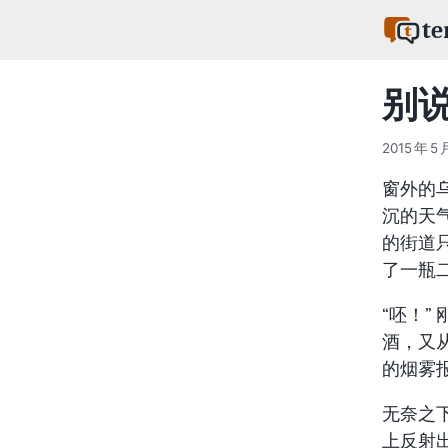
te
别
2015 年 5 
窗外的
沉的天
的街道
了一瓶
“呸！”
酒，又
的烟雾
无奈之
上反射