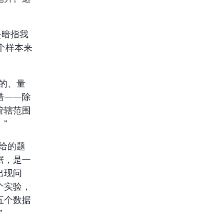
是暗指我
千个样本来
。
的、量
错——除
管辖范围
”
给的题
据，是一
出现问
个实验，
五个数据
”