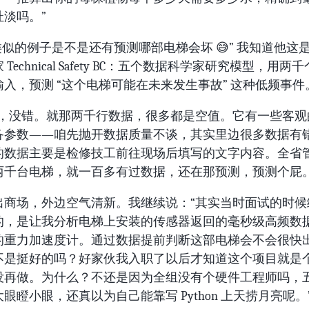
扯淡吗。”
类似的例子是不是还有预测哪部电梯会坏 😅” 我知道他这
Technical Safety BC：五个数据科学家研究模型，用两
入，预测 “这个电梯可能在未来发生事故” 这种低频事件
草，没错。就那两千行数据，很多都是空值。它有一些客观
备参数——咱先抛开数据质量不谈，其实里边很多数据有
的数据主要是检修技工前往现场后填写的文字内容。全省
两千台电梯，就一百多有过数据，还在那预测，预测个屁。
出商场，外边空气清新。我继续说：“其实当时面试的时候
的，是让我分析电梯上安装的传感器返回的毫秒级高频数
的重力加速度计。通过数据提前判断这部电梯会不会很快
不是挺好的吗？好家伙我入职了以后才知道这个项目就是
没再做。为什么？不还是因为全组没有个硬件工程师吗，
眼瞪小眼，还真以为自己能靠写 Python 上天捞月亮呢。