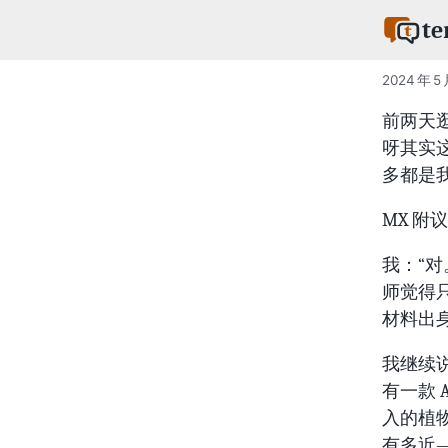
te
2024 年 5 
前两天逛
呀其实
多都是我
MX 附
我：“对
师觉得
材料出身的
我继续
有一款 A
入的植
有多近