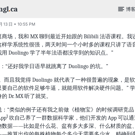
ngl
.
ca
博
月 13 日 • 10:55 PM
商场，我和 MX 聊到最近开始跟的 Bilibili 法语课程。我
这样学系统性很强，两天时间一个小时多的课程只讲了语
用 Duolingo 学了半年法语都没学到的知识点。”
议：“还好我学日语早就跳离了 Duolingo 的坑。”
。而且我觉得 Duolingo 就代表了一种很普遍的现象，是
只要自己的软件足够牛逼，就能用软件解决硬件问题。” 
 Dr. MX 听了就笑。
说：“类似的例子还有我之前做《植物宝》的时候调研竞品
1
pp
吹自己养了一群数据科学家，他们开发的 App 可以
物数据——比如是什么花、盆有多大多深、什么材质的盆
——推算出你的每株植物每个多少天需要多少水，精确到