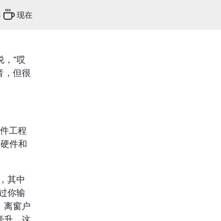
客
现在
说，“哎
音，但很
软件工程
学硬件和
，其中
通过你输
、离窗户
毫升。这