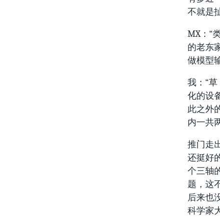
不就是
MX：“
的老东家 
做模型输
我：“
化的设
此之外
内一共
推门走
还挺好
个三轴
题，这
后来也
科学家大