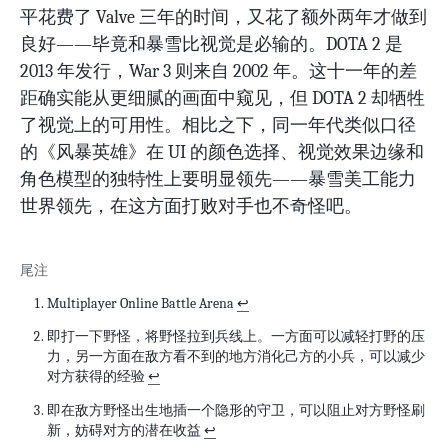
平花费了 Valve 三年的时间，又花了额外两年才做到
良好——毕竟和暴雪比视觉是必输的。DOTA 2 是
2013 年发行，War 3 则来自 2002 年。这十一年的差
距确实能从更细腻的画面中窥见，但 DOTA 2 却牺牲
了视觉上的可用性。相比之下，同一年代类似口径
的《风暴英雄》在 UI 的颜色选择、视觉效果边缘和
角色模型的独特性上要明显领先——暴雪美工能力
世界领先，在这方面打败对手也不奇怪吧。
Multiplayer Online Battle Arena
↩
即打一下野怪，将野怪拉到兵线上。一方面可以减轻打野的压
力，另一方面在敌方看不到的地方消化己方的小兵，可以减少
对方获得的经验
↩
即在敌方野怪出生地插一个隐形的守卫，可以阻止对方野怪刷
新，妨碍对方的潜在收益
↩