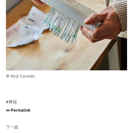
© Muji Canada.
#评论
∞ Permalink