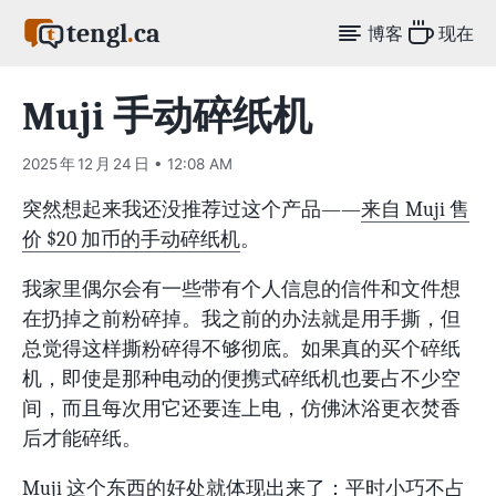
tengl
.
ca
博客
现在
Muji 手动碎纸机
2025 年 12 月 24 日 • 12:08 AM
突然想起来我还没推荐过这个产品——
来自 Muji 售
价 $20 加币的手动碎纸机
。
我家里偶尔会有一些带有个人信息的信件和文件想
在扔掉之前粉碎掉。我之前的办法就是用手撕，但
总觉得这样撕粉碎得不够彻底。如果真的买个碎纸
机，即使是那种电动的便携式碎纸机也要占不少空
间，而且每次用它还要连上电，仿佛沐浴更衣焚香
后才能碎纸。
Muji 这个东西的好处就体现出来了：平时小巧不占