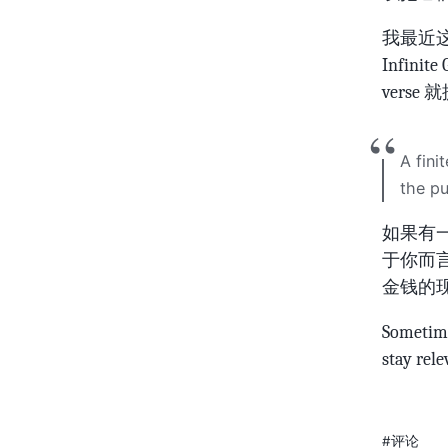
我最近这
Infi
vers
A fini
the pu
如果有一份
于你而言
金钱的现实
Sometime
stay rele
#评论