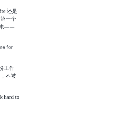
e 还是
的第一个
起来——
me for
么这份工作
作，不被
k hard to