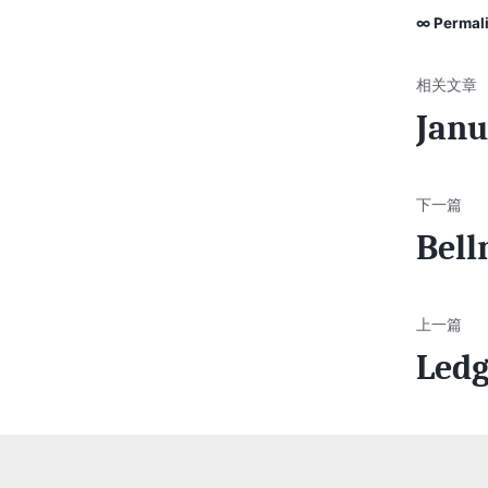
∞ Permal
Janu
Bell
Led