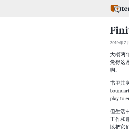
te
Fini
2019 年 7 
大概两年
觉得这
啊。
书里其实提
boundari
play to e
但生活中万
工作和
以把它