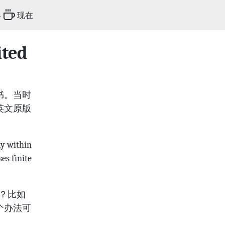
客
现在
ited
书。当时
英文原版
within
es finite
 呢？比如
个办法可