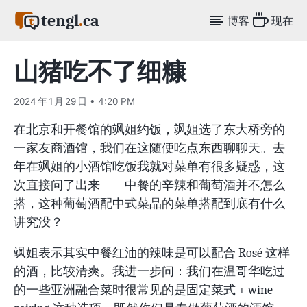
tengl
.
ca
博客
现在
山猪吃不了细糠
2024 年 1 月 29 日 • 4:20 PM
在北京和开餐馆的飒姐约饭，飒姐选了东大桥旁的
一家友商酒馆，我们在这随便吃点东西聊聊天。去
年在飒姐的小酒馆吃饭我就对菜单有很多疑惑，这
次直接问了出来——中餐的辛辣和葡萄酒并不怎么
搭，这种葡萄酒配中式菜品的菜单搭配到底有什么
讲究没？
飒姐表示其实中餐红油的辣味是可以配合 Rosé 这样
的酒，比较清爽。我进一步问：我们在温哥华吃过
的一些亚洲融合菜时很常见的是固定菜式 + wine