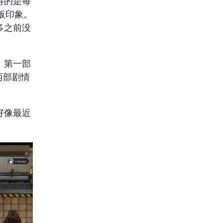
得的是每
板印象。
多之前没
。第一部
两部剧情
好像最近