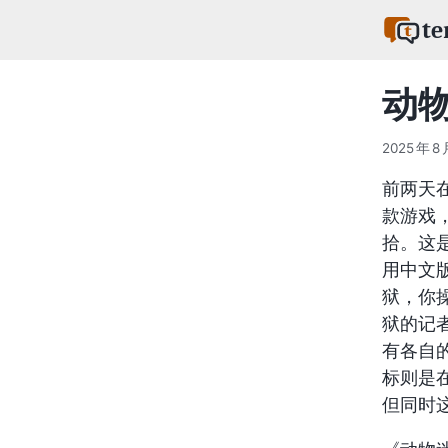
te
动
2025 年 8 
前两天
款游戏
拾。这
用中文
狱，你
狱的记者
有各自
标则是
但同时