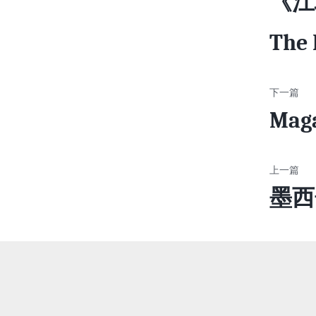
《江
The 
Maga
墨西