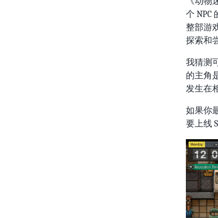
《动物
个 N
整部游
探索和
我猜测
的主角
发生在
如果你
要上线 S