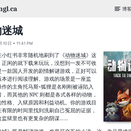
ngl
.
ca
博
物迷城
月 10 日 • 11:41 PM
在小红书非常随机地刷到了《
动物迷城
》这
，正闲的就下载来玩玩，没想到一发不可收
是一款国人开发的剧情解谜游戏，正好可以
版本进行阅读理解。游戏的场景是一座监
操作的主角托马斯•狐狸是名刚刚被诬陷入
，而其他的 NPC 则都是各式各样的动物，
的性格、入狱原因和利益动机。你的游戏目
在有限的时间里找到洗刷自己冤屈的证据，
这监狱里也有更复杂的阴谋……