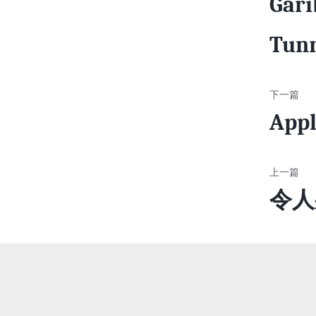
Gari
Tunn
Appl
令人