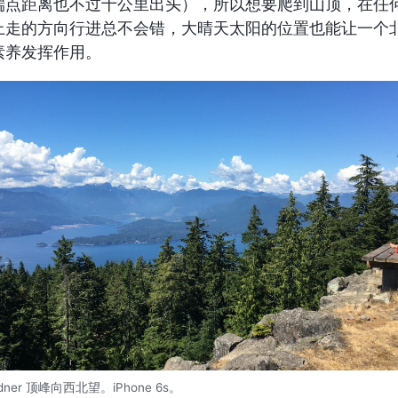
端点距离也不过十公里出头），所以想要爬到山顶，在任
上走的方向行进总不会错，大晴天太阳的位置也能让一个
素养发挥作用。
rdner 顶峰向西北望。iPhone 6s。