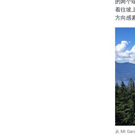
的两个
着往坡
方向感
从 Mt Ga