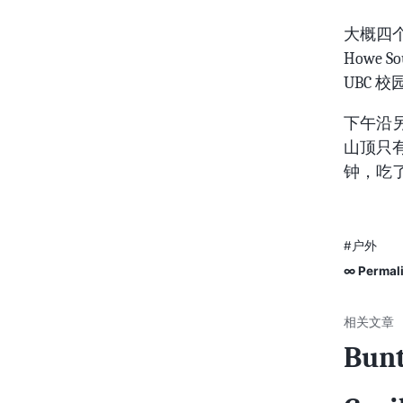
大概四个
Howe
UBC 校
下午沿
山顶只
钟，吃
#户外
∞ Permal
Bunt