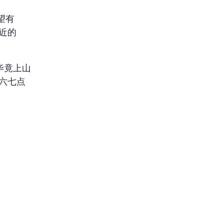
望有
很近的
毕竟上山
六七点