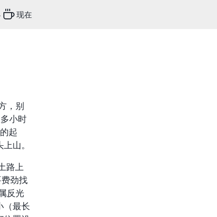
客
现在
地方，别
个多小时
l 的起
头上山。
开始土路上
需要费劲找
金属反光
小（最长