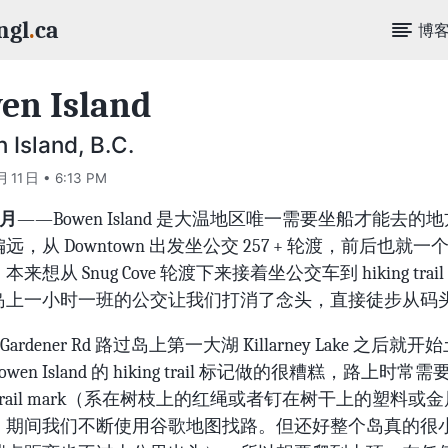
ngl
.
ca
博
en Island
 Island, B.C.
月 11 日 • 6:13 PM
8月
——Bowen Island 是大温地区唯一需要坐船才能去的
远，从 Downtown 出发坐公交 257 + 轮渡，前后也就一
来想从 Snug Cove 轮渡下来接着坐公交车到 hiking trai
岛上一小时一班的公交让我们打消了念头，直接徒步从码
 Gardener Rd 路过岛上第一大湖 Killarney Lake 之后就
wen Island 的 hiking trail 标记做的很糟糕，路上时常
trail mark（系在树枝上的红绳或者钉在树干上的塑料或
，期间我们不断使用谷歌地图找路。但还好整个岛真的很